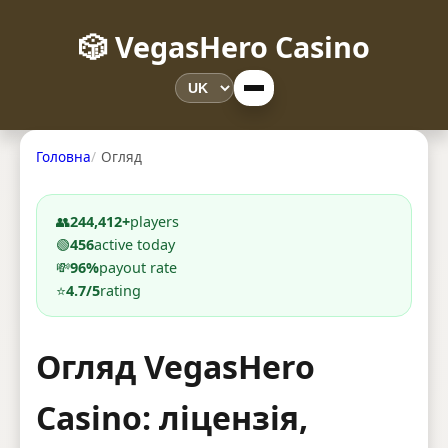
🎲 VegasHero Casino
Головна
Огляд
👥
244,412+
players
🟢
456
active today
💸
96%
payout rate
⭐
4.7/5
rating
Огляд VegasHero
Casino: ліцензія,