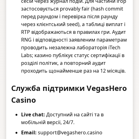
сесій через журнал подій. Для частини ігор
застосовується provably fair (hash commit
перед раундом і перевірка після раунду
через клієнтський seed), а таблиці виплат і
RTP відображаються в правилах гри. Аудит
RNG і відповідності заявленим параметрам
проводить незалежна лабораторія iTech
Labs; казино публікує статус сертифікації в
розділі політик, а повторний аудит
проходить щонайменше раз на 12 місяців.
Служба підтримки VegasHero
Casino
Live chat:
Доступний на сайті та в
мобільній версії, 24/7.
Email:
support@vegashero.casino