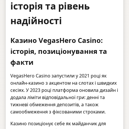
історія та рівень
надійності
Казино VegasHero Casino:
історія, позиціонування та
факти
VegasHero Casino запустили у 2021 році як
онлайн-казино з акцентом на слотах і швидких
сесіях. У 2023 році платформа оновила дизайн і
додала ліміти відповідальної гри: денні та
тижневі обмеження депозитів, а також
самообмеження з фіксованими строками.
Казино позиціонує себе як майданчик для