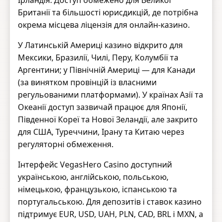
Британії та більшості юрисдикцій, де потрібна
окрема місцева ліцензія для онлайн-казино.
У Латинській Америці казино відкрито для
Мексики, Бразилії, Чилі, Перу, Колумбії та
Аргентини; у Північній Америці — для Канади
(за винятком провінцій із власними
регульованими платформами). У країнах Азії та
Океанії доступ зазвичай працює для Японії,
Південної Кореї та Нової Зеландії, але закрито
для США, Туреччини, Ірану та Китаю через
регуляторні обмеження.
Інтерфейс VegasHero Casino доступний
українською, англійською, польською,
німецькою, французькою, іспанською та
португальською. Для депозитів і ставок казино
підтримує EUR, USD, UAH, PLN, CAD, BRL і MXN, а