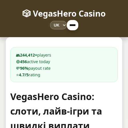
🎲 VegasHero Casino
👥
244,412+
players
🟢
456
active today
💸
96%
payout rate
⭐
4.7/5
rating
VegasHero Casino:
слоти, лайв-ігри та
швидкі виплати