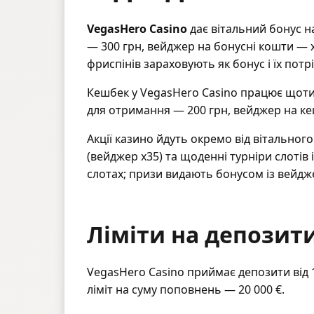
VegasHero Casino
дає вітальний бонус н
— 300 грн, вейджер на бонусні кошти — x
фриспінів зараховують як бонус і їх потр
Кешбек у VegasHero Casino працює щотиж
для отримання — 200 грн, вейджер на ке
Акції казино йдуть окремо від вітальног
(вейджер x35) та щоденні турніри слотів
слотах; призи видають бонусом із вейдж
Ліміти на депозити
VegasHero Casino приймає депозити від 
ліміт на суму поповнень — 20 000 €.