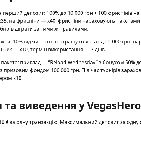
а перший депозит: 100% до 10 000 грн + 100 фриспінів на
35, на фриспіни — x40; фриспіни нараховують пакетами п
ібно відіграти за тими ж правилами.
ня: 10% від чистого програшу в слотах до 2 000 грн, н
шбек — x10, термін використання — 7 днів.
о пакета: приклад — “Reload Wednesday” з бонусом 50% до 
 із призовим фондом 100 000 грн. Під час турнірів зарах
ером x10.
 та виведення у VegasHero
10 € за одну транзакцію. Максимальний депозит за одну 