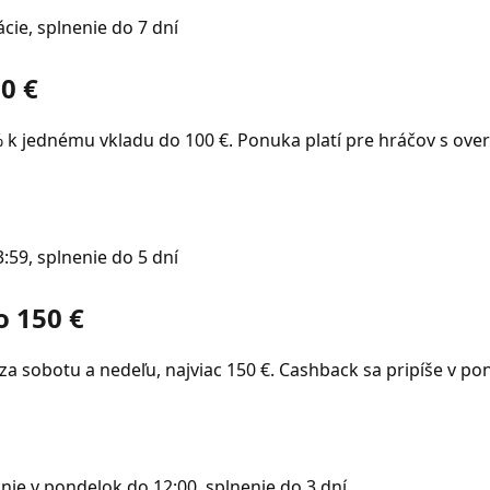
cie, splnenie do 7 dní
0 €
 k jednému vkladu do 100 €. Ponuka platí pre hráčov s ov
59, splnenie do 5 dní
o 150 €
y za sobotu a nedeľu, najviac 150 €. Cashback sa pripíše v p
nie v pondelok do 12:00, splnenie do 3 dní