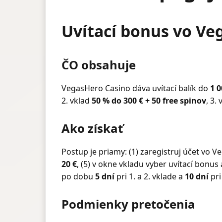
Uvítací bonus vo Ve
ČO obsahuje
VegasHero Casino dáva uvítací balík do
1 0
2. vklad
50 % do 300 € + 50 free spinov
, 3.
Ako získať
Postup je priamy: (1) zaregistruj účet vo V
20 €
, (5) v okne vkladu vyber uvítací bonus
po dobu
5 dní
pri 1. a 2. vklade a
10 dní
pri
Podmienky pretočenia