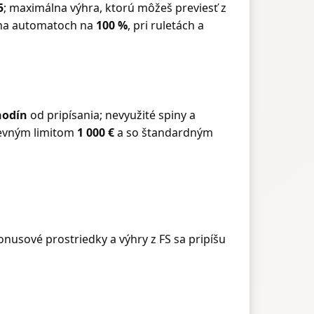
5
; maximálna výhra, ktorú môžeš previesť z
y na automatoch na
100 %
, pri ruletách a
hodín
od pripísania; nevyužité spiny a
 pevným limitom
1 000 €
a so štandardným
nusové prostriedky a výhry z FS sa pripíšu