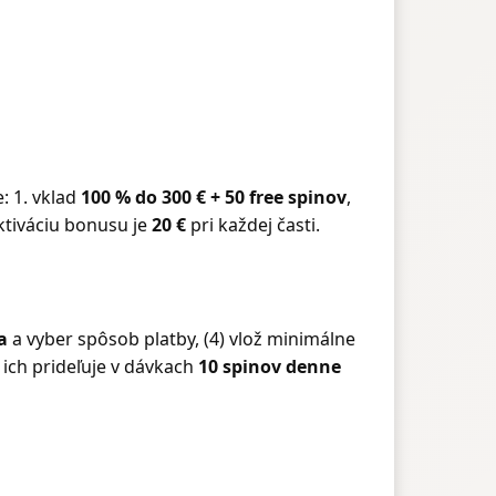
e: 1. vklad
100 % do 300 € + 50 free spinov
,
ktiváciu bonusu je
20 €
pri každej časti.
a
a vyber spôsob platby, (4) vlož minimálne
o ich prideľuje v dávkach
10 spinov denne