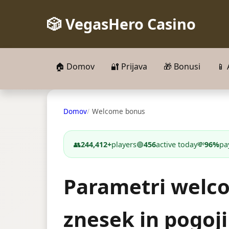
🎲 VegasHero Casino
🏠 Domov
🔐 Prijava
🎁 Bonusi
📱 
Domov
Welcome bonus
👥
244,412+
players
🟢
456
active today
💸
96%
pa
Parametri welco
znesek in pogoji