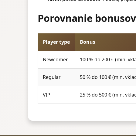
Porovnanie bonusov
Player type
Bonus
Newcomer
100 % do 200 € (min. vkl
Regular
50 % do 100 € (min. vklad
VIP
25 % do 500 € (min. vklad