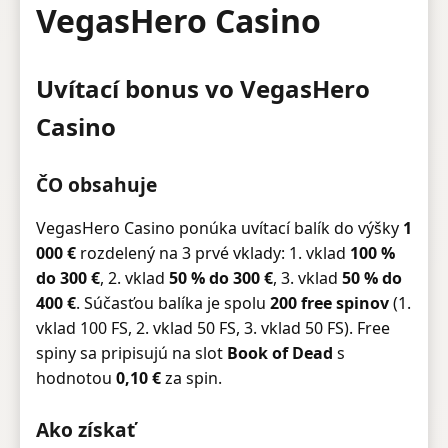
VegasHero Casino
Uvítací bonus vo VegasHero
Casino
ČO obsahuje
VegasHero Casino ponúka uvítací balík do výšky
1
000 €
rozdelený na 3 prvé vklady: 1. vklad
100 %
do 300 €
, 2. vklad
50 % do 300 €
, 3. vklad
50 % do
400 €
. Súčasťou balíka je spolu
200 free spinov
(1.
vklad 100 FS, 2. vklad 50 FS, 3. vklad 50 FS). Free
spiny sa pripisujú na slot
Book of Dead
s
hodnotou
0,10 €
za spin.
Ako získať