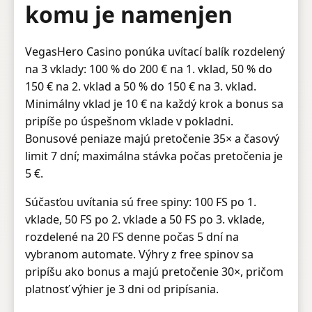
komu je namenjen
VegasHero Casino ponúka uvítací balík rozdelený
na 3 vklady: 100 % do 200 € na 1. vklad, 50 % do
150 € na 2. vklad a 50 % do 150 € na 3. vklad.
Minimálny vklad je 10 € na každý krok a bonus sa
pripíše po úspešnom vklade v pokladni.
Bonusové peniaze majú pretočenie 35× a časový
limit 7 dní; maximálna stávka počas pretočenia je
5 €.
Súčasťou uvítania sú free spiny: 100 FS po 1.
vklade, 50 FS po 2. vklade a 50 FS po 3. vklade,
rozdelené na 20 FS denne počas 5 dní na
vybranom automate. Výhry z free spinov sa
pripíšu ako bonus a majú pretočenie 30×, pričom
platnosť výhier je 3 dni od pripísania.