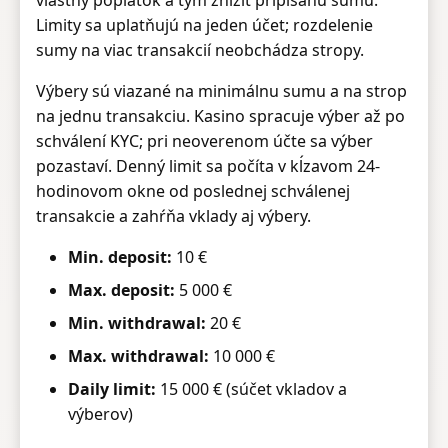
Limity sa uplatňujú na jeden účet; rozdelenie
sumy na viac transakcií neobchádza stropy.
Výbery sú viazané na minimálnu sumu a na strop
na jednu transakciu. Kasino spracuje výber až po
schválení KYC; pri neoverenom účte sa výber
pozastaví. Denný limit sa počíta v kĺzavom 24-
hodinovom okne od poslednej schválenej
transakcie a zahŕňa vklady aj výbery.
Min. deposit:
10 €
Max. deposit:
5 000 €
Min. withdrawal:
20 €
Max. withdrawal:
10 000 €
Daily limit:
15 000 € (súčet vkladov a
výberov)