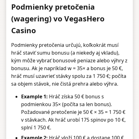
Podmienky pretočenia
(wagering) vo VegasHero
Casino
Podmienky pretočenia určujú, koľkokrát musí
hráč staviť sumu bonusu (a niekedy aj vkladu),
kým môže vybrať bonusové peniaze alebo výhry z
bonusu. Ak je napríklad w = 35× a bonus je 50 €,
hráč musí uzavrieť stávky spolu za 1 750 €; počíta
sa objem stávok, nie čistá prehra alebo výhra.
Example 1:
Hráč získa 50 € bonus s
podmienkou 35× (počíta sa len bonus).
Požadované pretočenie je 50 € × 35 = 1 750 €
v stávkach. Ak hráč urobí 175 spinov po 10 €,
splní 1 750 €.
Example 2:
Hráč vloží 100 € a dostane 100 €