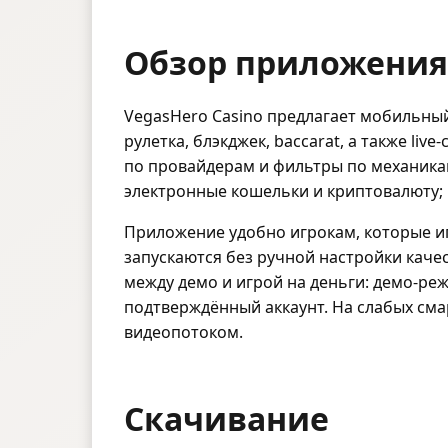
Обзор приложения 
VegasHero Casino предлагает мобильный 
рулетка, блэкджек, baccarat, а также li
по провайдерам и фильтры по механикам
электронные кошельки и криптовалюту; 
Приложение удобно игрокам, которые и
запускаются без ручной настройки качес
между демо и игрой на деньги: демо-реж
подтверждённый аккаунт. На слабых смар
видеопотоком.
Скачивание