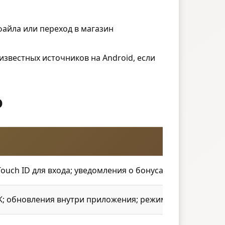
 файла или переход в магазин
известных источников на Android, если
o
ouch ID для входа; уведомления о бонусах и статусе вып
K; обновления внутри приложения; режим экономии тра