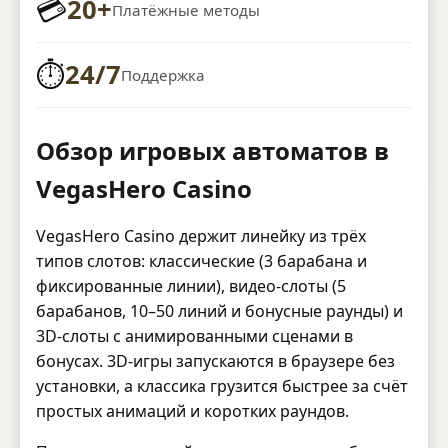
💳
20+
Платёжные методы
⏱️
24/7
Поддержка
Обзор игровых автоматов в
VegasHero Casino
VegasHero Casino держит линейку из трёх
типов слотов: классические (3 барабана и
фиксированные линии), видео-слоты (5
барабанов, 10–50 линий и бонусные раунды) и
3D-слоты с анимированными сценами в
бонусах. 3D-игры запускаются в браузере без
установки, а классика грузится быстрее за счёт
простых анимаций и коротких раундов.