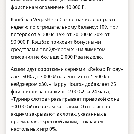
фриспинам ограничен 10 000 ₽.
Кэшбэк в VegasHero Casino начисляют раз в
неделю по отрицательному балансу: 10% при
потерях от 5 000 ₽, 15% от 20 000 ₽, 20% от
50 000 ₽. Кэшбэк приходит бонусными
средствами с вейджером x10 и лимитом
списания не больше 2 000 ₽ за неделю.
Акции идут короткими сериями: «Reload Friday»
даёт 50% до 7 000 ₽ на депозит от 1 500 ₽ с
вейджером x30, «Happy Hours» добавляет 25
фриспинов за ставки от 2 000 ₽ за 24 часа,
«Турнир слотов» разыгрывает призовой фонд
300 000 ₽ по очкам за ставки. Отыгрыш по
акциям закрывают в слотах, указанных в
правилах конкретной акции, с вкладом
настольных игр 0%.