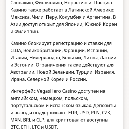
Словакию, Финляндию, Норвегию и Швецию.
Казино также работает в Латинской Америке:
Мексика, Чили, Перу, Колумбия и Аргентина. В
Азии доступ открыт для Японии, Южной Кореи
и Филиппин.
Казино блокирует регистрацию и ставки для
США, Великобритании, Франции, Испании,
Италии, Нидерландов, Бельгии, Литвы, Латвии
и Эстонии. Ограничения также действуют для
Австралии, Новой Зеландии, Турции, Израиля,
Ирана, Северной Кореи и России.
Интерфейс VegasHero Casino доступен на
английском, немецком, польском,
португальском и испанском языках. Депозиты
и выводы поддерживают EUR, USD, PLN, CZK,
MXN, BRL и CLP; для криптовалют доступны
BTC, ETH, LTC и USDT.