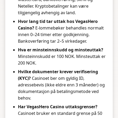
Neteller. Kryptobetalinger kan være
tilgjengelig avhengig av land.
Hvor lang tid tar uttak hos VegasHero
Casino?
E-lommebøker behandles normalt
innen 0–24 timer etter godkjenning.
Bankoverføring tar 2–5 virkedager.
Hva er minsteinnskudd og minsteuttak?
Minsteinnskudd er 100 NOK. Minsteuttak er
200 NOK.
Hvilke dokumenter krever verifisering
(KYC)?
Casinoet ber om gyldig ID,
adressebevis (ikke eldre enn 3 måneder) og
dokumentasjon på betalingsmetode ved
behov.
Har VegasHero Casino uttaksgrenser?
Casinoet bruker en standard grense på 50