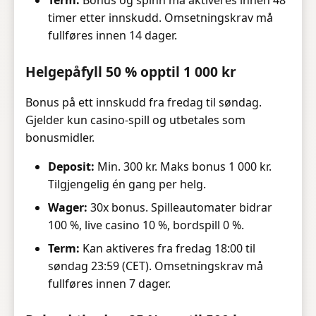
timer etter innskudd. Omsetningskrav må
fullføres innen 14 dager.
Helgepåfyll 50 % opptil 1 000 kr
Bonus på ett innskudd fra fredag til søndag.
Gjelder kun casino-spill og utbetales som
bonusmidler.
Deposit:
Min. 300 kr. Maks bonus 1 000 kr.
Tilgjengelig én gang per helg.
Wager:
30x bonus. Spilleautomater bidrar
100 %, live casino 10 %, bordspill 0 %.
Term:
Kan aktiveres fra fredag 18:00 til
søndag 23:59 (CET). Omsetningskrav må
fullføres innen 7 dager.