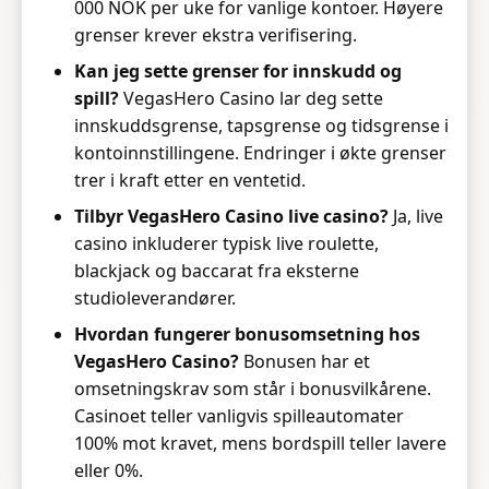
000 NOK per uke for vanlige kontoer. Høyere
grenser krever ekstra verifisering.
Kan jeg sette grenser for innskudd og
spill?
VegasHero Casino lar deg sette
innskuddsgrense, tapsgrense og tidsgrense i
kontoinnstillingene. Endringer i økte grenser
trer i kraft etter en ventetid.
Tilbyr VegasHero Casino live casino?
Ja, live
casino inkluderer typisk live roulette,
blackjack og baccarat fra eksterne
studioleverandører.
Hvordan fungerer bonusomsetning hos
VegasHero Casino?
Bonusen har et
omsetningskrav som står i bonusvilkårene.
Casinoet teller vanligvis spilleautomater
100% mot kravet, mens bordspill teller lavere
eller 0%.