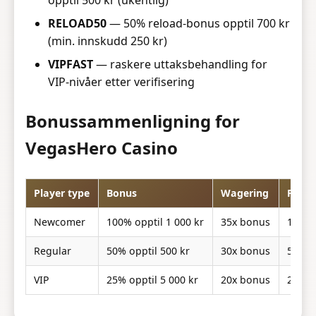
RELOAD50
— 50% reload-bonus opptil 700 kr
(min. innskudd 250 kr)
VIPFAST
— raskere uttaksbehandling for
VIP-nivåer etter verifisering
Bonussammenligning for
VegasHero Casino
Player type
Bonus
Wagering
Free 
Newcomer
100% opptil 1 000 kr
35x bonus
100 g
Regular
50% opptil 500 kr
30x bonus
50 gr
VIP
25% opptil 5 000 kr
20x bonus
200 g