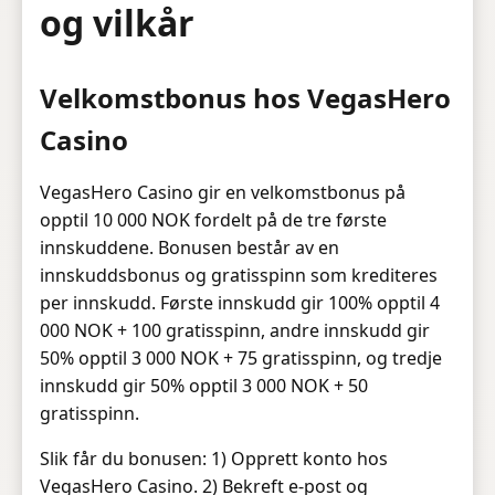
og vilkår
Velkomstbonus hos VegasHero
Casino
VegasHero Casino gir en velkomstbonus på
opptil 10 000 NOK fordelt på de tre første
innskuddene. Bonusen består av en
innskuddsbonus og gratisspinn som krediteres
per innskudd. Første innskudd gir 100% opptil 4
000 NOK + 100 gratisspinn, andre innskudd gir
50% opptil 3 000 NOK + 75 gratisspinn, og tredje
innskudd gir 50% opptil 3 000 NOK + 50
gratisspinn.
Slik får du bonusen: 1) Opprett konto hos
VegasHero Casino. 2) Bekreft e-post og