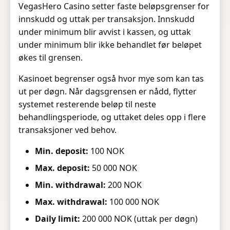
VegasHero Casino setter faste beløpsgrenser for
innskudd og uttak per transaksjon. Innskudd
under minimum blir avvist i kassen, og uttak
under minimum blir ikke behandlet før beløpet
økes til grensen.
Kasinoet begrenser også hvor mye som kan tas
ut per døgn. Når dagsgrensen er nådd, flytter
systemet resterende beløp til neste
behandlingsperiode, og uttaket deles opp i flere
transaksjoner ved behov.
Min. deposit:
100 NOK
Max. deposit:
50 000 NOK
Min. withdrawal:
200 NOK
Max. withdrawal:
100 000 NOK
Daily limit:
200 000 NOK (uttak per døgn)