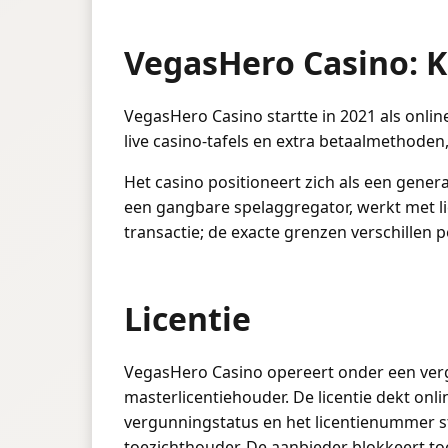
VegasHero Casino: K
VegasHero Casino startte in 2021 als onlin
live casino-tafels en extra betaalmethoden
Het casino positioneert zich als een genera
een gangbare spelaggregator, werkt met lic
transactie; de exacte grenzen verschillen 
Licentie
VegasHero Casino opereert onder een verg
masterlicentiehouder. De licentie dekt onl
vergunningstatus en het licentienummer st
toezichthouder. De aanbieder blokkeert toe