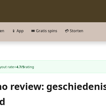
sen
📱 App
🎟️ Gratis spins
💳 Storten
yout rate
⭐
4.7/5
rating
 review: geschiedenis,
d