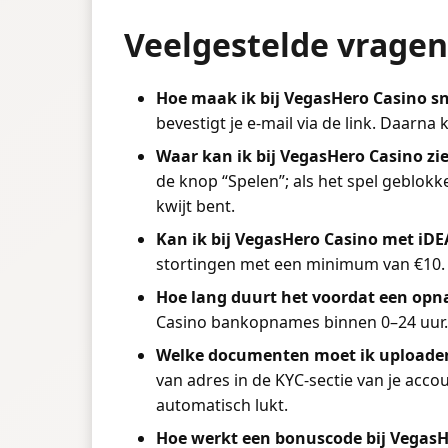
Veelgestelde vragen
Hoe maak ik bij VegasHero Casino sn
bevestigt je e-mail via de link. Daarn
Waar kan ik bij VegasHero Casino zie
de knop “Spelen”; als het spel geblokkee
kwijt bent.
Kan ik bij VegasHero Casino met iDE
stortingen met een minimum van €10. H
Hoe lang duurt het voordat een opn
Casino bankopnames binnen 0–24 uur. 
Welke documenten moet ik uploaden v
van adres in de KYC-sectie van je acc
automatisch lukt.
Hoe werkt een bonuscode bij VegasHer