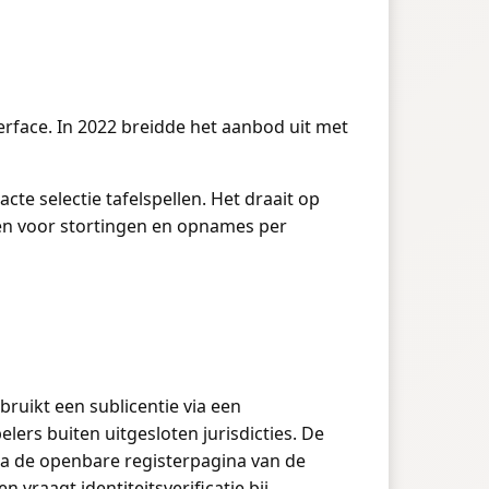
terface. In 2022 breidde het aanbod uit met
cte selectie tafelspellen. Het draait op
eten voor stortingen en opnames per
uikt een sublicentie via een
ers buiten uitgesloten jurisdicties. De
via de openbare registerpagina van de
vraagt identiteitsverificatie bij