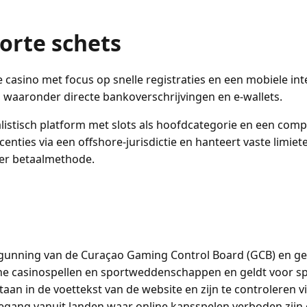
orte schets
e casino met focus op snelle registraties en een mobiele in
, waaronder directe bankoverschrijvingen en e-wallets.
listisch platform met slots als hoofdcategorie en een compa
enties via een offshore-jurisdictie en hanteert vaste limi
per betaalmethode.
unning van de Curaçao Gaming Control Board (GCB) en gebr
ine casinospellen en sportweddenschappen en geldt voor spel
aan in de voettekst van de website en zijn te controleren 
gang vanuit landen waar online kansspelen verboden zijn en 