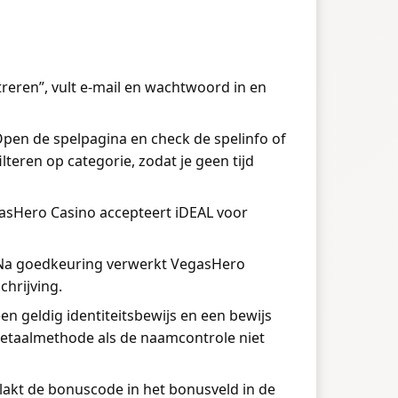
streren”, vult e-mail en wachtwoord in en
pen de spelpagina en check de spelinfo of
ilteren op categorie, zodat je geen tijd
sHero Casino accepteert iDEAL voor
a goedkeuring verwerkt VegasHero
hrijving.
en geldig identiteitsbewijs en een bewijs
 betaalmethode als de naamcontrole niet
lakt de bonuscode in het bonusveld in de