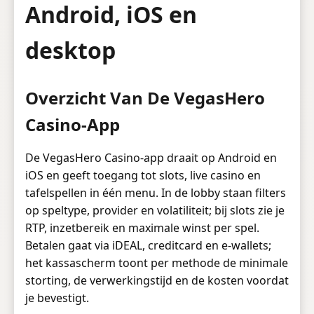
Android, iOS en
desktop
Overzicht Van De VegasHero
Casino-App
De VegasHero Casino-app draait op Android en
iOS en geeft toegang tot slots, live casino en
tafelspellen in één menu. In de lobby staan filters
op speltype, provider en volatiliteit; bij slots zie je
RTP, inzetbereik en maximale winst per spel.
Betalen gaat via iDEAL, creditcard en e-wallets;
het kassascherm toont per methode de minimale
storting, de verwerkingstijd en de kosten voordat
je bevestigt.