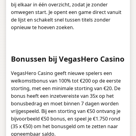
bij elkaar in één overzicht, zodat je zonder
omwegen start. Je opent een game direct vanuit
de lijst en schakelt snel tussen titels zonder
opnieuw te hoeven zoeken.
Bonussen bij VegasHero Casino
VegasHero Casino geeft nieuwe spelers een
welkomstbonus van 100% tot €200 op de eerste
storting, met een minimale storting van €20. De
bonus heeft een inzetvereiste van 35x op het
bonusbedrag en moet binnen 7 dagen worden
vrijgespeeld. Bij een storting van €50 ontvang je
bijvoorbeeld €50 bonus, en speel je €1.750 rond
(35 x €50) om het bonusgeld om te zetten naar
opneembaar saldo.