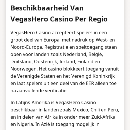
Beschikbaarheid Van
VegasHero Casino Per Regio
VegasHero Casino accepteert spelers in een
groot deel van Europa, met nadruk op West- en
Noord-Europa. Registratie en speltoegang staan
open voor landen zoals Nederland, België,
Duitsland, Oostenrijk, Ierland, Finland en
Noorwegen. Het casino blokkeert toegang vanuit
de Verenigde Staten en het Verenigd Koninkrijk
en laat spelers uit een deel van de EER alleen toe
na aanvullende verificatie.
In Latijns-Amerika is VegasHero Casino
beschikbaar in landen zoals Mexico, Chili en Peru,
en in delen van Afrika in onder meer Zuid-Afrika
en Nigeria. In Azië is toegang mogelijk in