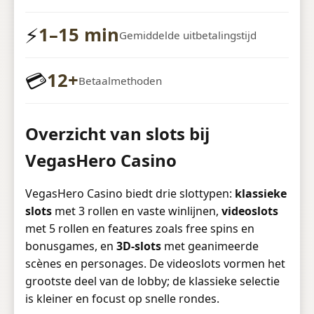
⚡
1–15 min
Gemiddelde uitbetalingstijd
💳
12+
Betaalmethoden
Overzicht van slots bij
VegasHero Casino
VegasHero Casino biedt drie slottypen:
klassieke
slots
met 3 rollen en vaste winlijnen,
videoslots
met 5 rollen en features zoals free spins en
bonusgames, en
3D-slots
met geanimeerde
scènes en personages. De videoslots vormen het
grootste deel van de lobby; de klassieke selectie
is kleiner en focust op snelle rondes.