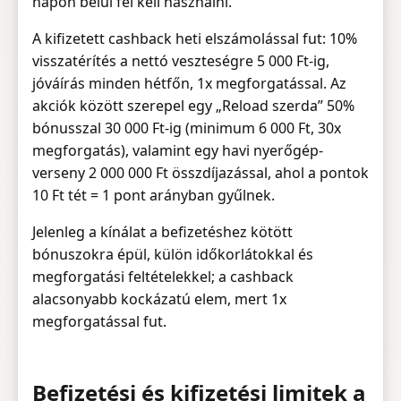
napon belül fel kell használni.
A kifizetett cashback heti elszámolással fut: 10%
visszatérítés a nettó veszteségre 5 000 Ft-ig,
jóváírás minden hétfőn, 1x megforgatással. Az
akciók között szerepel egy „Reload szerda” 50%
bónusszal 30 000 Ft-ig (minimum 6 000 Ft, 30x
megforgatás), valamint egy havi nyerőgép-
verseny 2 000 000 Ft összdíjazással, ahol a pontok
10 Ft tét = 1 pont arányban gyűlnek.
Jelenleg a kínálat a befizetéshez kötött
bónuszokra épül, külön időkorlátokkal és
megforgatási feltételekkel; a cashback
alacsonyabb kockázatú elem, mert 1x
megforgatással fut.
Befizetési és kifizetési limitek a