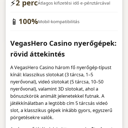
⚡
2 perc
Átlagos kifizetési idő e-pénztárcával
📱
100%
Mobil-kompatibilitás
VegasHero Casino nyerőgépek:
rövid áttekintés
A VegasHero Casino három fő nyerőgép-típust
kínál: klasszikus slotokat (3 tárcsa, 1–5
nyerővonal), videó slotokat (5 tárcsa, 10–50
nyerővonal), valamint 3D slotokat, ahol a
bónuszkörök animált jelenetekkel futnak. A
játékkínálatban a legtöbb cím 5 tárcsás videó
slot, a klasszikus gépek inkább gyors, egyszerű
pörgetésekre valók.