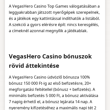
A VegasHero Casino Top Games válogatásában a
leggyakrabban játszott nyerőgépek szerepelnek,
és a játékok egy kattintással indíthatók a listából.
A szekció a gyors elérésre épít: nincs keresgélés,
a címeknél azonnal megnyílik a játékablak.
VegasHero Casino bónuszok
rövid áttekintése
A VegasHero Casino üdvözlő bónusza 100%
bónusz 150 000 Ft-ig az első befizetésre, 20×
megforgatási feltétellel (bónusz + befizetés). A
minimális befizetés 5 000 Ft, a bónusz aktiválása
7 napig érhető el, a bónusz lejárata 14 nap. A
nyeremény kifizetéséhez a maximális napi tét 2