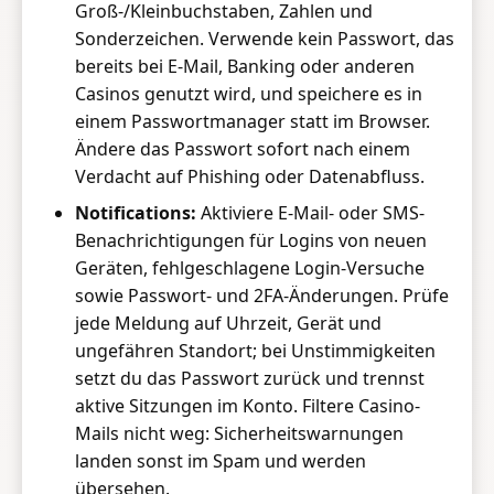
Groß-/Kleinbuchstaben, Zahlen und
Sonderzeichen. Verwende kein Passwort, das
bereits bei E-Mail, Banking oder anderen
Casinos genutzt wird, und speichere es in
einem Passwortmanager statt im Browser.
Ändere das Passwort sofort nach einem
Verdacht auf Phishing oder Datenabfluss.
Notifications:
Aktiviere E-Mail- oder SMS-
Benachrichtigungen für Logins von neuen
Geräten, fehlgeschlagene Login-Versuche
sowie Passwort- und 2FA-Änderungen. Prüfe
jede Meldung auf Uhrzeit, Gerät und
ungefähren Standort; bei Unstimmigkeiten
setzt du das Passwort zurück und trennst
aktive Sitzungen im Konto. Filtere Casino-
Mails nicht weg: Sicherheitswarnungen
landen sonst im Spam und werden
übersehen.