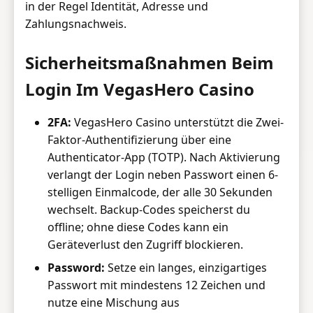
in der Regel Identität, Adresse und
Zahlungsnachweis.
Sicherheitsmaßnahmen Beim
Login Im VegasHero Casino
2FA:
VegasHero Casino unterstützt die Zwei-
Faktor-Authentifizierung über eine
Authenticator-App (TOTP). Nach Aktivierung
verlangt der Login neben Passwort einen 6-
stelligen Einmalcode, der alle 30 Sekunden
wechselt. Backup-Codes speicherst du
offline; ohne diese Codes kann ein
Geräteverlust den Zugriff blockieren.
Password:
Setze ein langes, einzigartiges
Passwort mit mindestens 12 Zeichen und
nutze eine Mischung aus