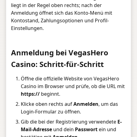
liegt in der Regel oben rechts; nach der
Anmeldung öffnet sich das Konto-Menü mit
Kontostand, Zahlungsoptionen und Profil-
Einstellungen.
Anmeldung bei VegasHero
Casino: Schritt-für-Schritt
Öffne die offizielle Website von VegasHero
Casino im Browser und prüfe, ob die URL mit
https://
beginnt.
Klicke oben rechts auf
Anmelden
, um das
Login-Formular zu öffnen.
Gib die bei der Registrierung verwendete
E-
Mail-Adresse
und dein
Passwort
ein und
bestätige mit
Anmelden
.