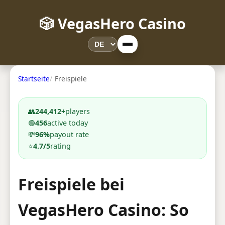
🎲 VegasHero Casino
Startseite
Freispiele
👥
244,412+
players
🟢
456
active today
💸
96%
payout rate
⭐
4.7/5
rating
Freispiele bei
VegasHero Casino: So