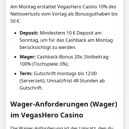
Am Montag erstattet VegasHero Casino 10% des
Nettoverlusts vom Vortag als Bonusguthaben bis
50 €.
Deposit:
Mindestens 10 € Deposit am
Sonntag, um für das Cashback am Montag
berücksichtigt zu werden.
Wager:
Cashback-Bonus 20x; Slotbeitrag:
100% (Tischspiele: 0%).
Term:
Gutschrift montags bis 12:00
(Serverzeit); Umsatzfrist 48 Stunden ab
Gutschrift.
Wager-Anforderungen (Wager)
im VegasHero Casino
Die Wager-Anforderung ist der Umsatz, den du