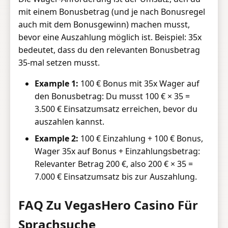
mit einem Bonusbetrag (und je nach Bonusregel
auch mit dem Bonusgewinn) machen musst,
bevor eine Auszahlung möglich ist. Beispiel: 35x
bedeutet, dass du den relevanten Bonusbetrag
35-mal setzen musst.
Example 1:
100 € Bonus mit 35x Wager auf
den Bonusbetrag: Du musst 100 € × 35 =
3.500 € Einsatzumsatz erreichen, bevor du
auszahlen kannst.
Example 2:
100 € Einzahlung + 100 € Bonus,
Wager 35x auf Bonus + Einzahlungsbetrag:
Relevanter Betrag 200 €, also 200 € × 35 =
7.000 € Einsatzumsatz bis zur Auszahlung.
FAQ Zu VegasHero Casino Für
Sprachsuche