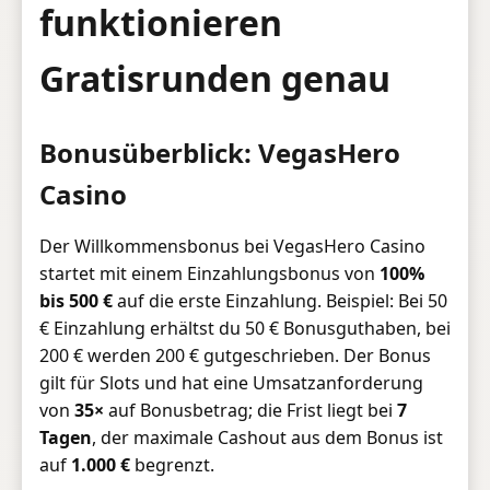
funktionieren
Gratisrunden genau
Bonusüberblick: VegasHero
Casino
Der Willkommensbonus bei VegasHero Casino
startet mit einem Einzahlungsbonus von
100%
bis 500 €
auf die erste Einzahlung. Beispiel: Bei 50
€ Einzahlung erhältst du 50 € Bonusguthaben, bei
200 € werden 200 € gutgeschrieben. Der Bonus
gilt für Slots und hat eine Umsatzanforderung
von
35×
auf Bonusbetrag; die Frist liegt bei
7
Tagen
, der maximale Cashout aus dem Bonus ist
auf
1.000 €
begrenzt.