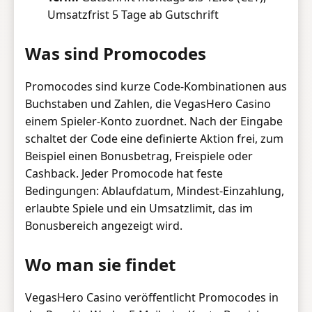
Umsatzfrist 5 Tage ab Gutschrift
Was sind Promocodes
Promocodes sind kurze Code-Kombinationen aus
Buchstaben und Zahlen, die VegasHero Casino
einem Spieler-Konto zuordnet. Nach der Eingabe
schaltet der Code eine definierte Aktion frei, zum
Beispiel einen Bonusbetrag, Freispiele oder
Cashback. Jeder Promocode hat feste
Bedingungen: Ablaufdatum, Mindest-Einzahlung,
erlaubte Spiele und ein Umsatzlimit, das im
Bonusbereich angezeigt wird.
Wo man sie findet
VegasHero Casino veröffentlicht Promocodes in