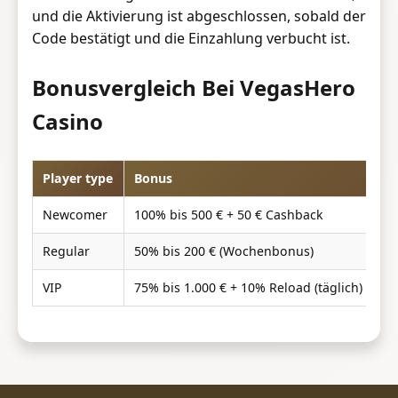
und die Aktivierung ist abgeschlossen, sobald der
Code bestätigt und die Einzahlung verbucht ist.
Bonusvergleich Bei VegasHero
Casino
Player type
Bonus
Newcomer
100% bis 500 € + 50 € Cashback
Regular
50% bis 200 € (Wochenbonus)
VIP
75% bis 1.000 € + 10% Reload (täglich) + 5