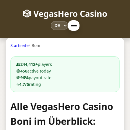
🎲 VegasHero Casino
Startseite
Boni
👥
244,412+
players
🟢
456
active today
💸
96%
payout rate
⭐
4.7/5
rating
Alle VegasHero Casino
Boni im Überblick: