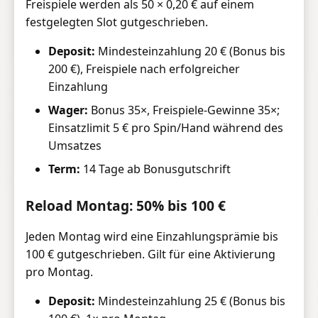
Freispiele werden als 50 × 0,20 € auf einem
festgelegten Slot gutgeschrieben.
Deposit:
Mindesteinzahlung 20 € (Bonus bis
200 €), Freispiele nach erfolgreicher
Einzahlung
Wager:
Bonus 35×, Freispiele-Gewinne 35×;
Einsatzlimit 5 € pro Spin/Hand während des
Umsatzes
Term:
14 Tage ab Bonusgutschrift
Reload Montag: 50% bis 100 €
Jeden Montag wird eine Einzahlungsprämie bis
100 € gutgeschrieben. Gilt für eine Aktivierung
pro Montag.
Deposit:
Mindesteinzahlung 25 € (Bonus bis