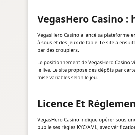
VegasHero Casino : h
VegasHero Casino a lancé sa plateforme en
à sous et des jeux de table. Le site a ensu
par des croupiers.
Le positionnement de VegasHero Casino vise
le live. Le site propose des dépôts par cart
mise variables selon le jeu.
Licence Et Réglemen
VegasHero Casino indique opérer sous une 
publie ses règles KYC/AML, avec vérificatio