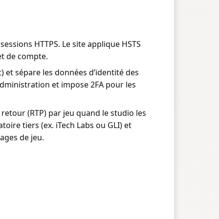
es sessions HTTPS. Le site applique HSTS
et de compte.
 et sépare les données d’identité des
’administration et impose 2FA pour les
 retour (RTP) par jeu quand le studio les
oire tiers (ex. iTech Labs ou GLI) et
ages de jeu.