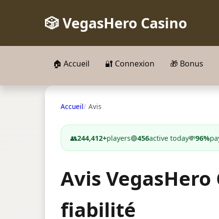
🎲 VegasHero Casino
🏠 Accueil
🔐 Connexion
🎁 Bonus
Accueil
Avis
👥
244,412+
players
🟢
456
active today
💸
96%
pa
Avis VegasHero Ca
fiabilité