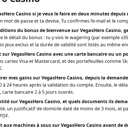
Hero Casino si je veux le faire en deux minutes depuis
 un mot de passe et ta devise. Tu confirmes l’e‑mail et le comp
nditions du bonus de bienvenue sur VegasHero Casino, gen
e le détail du bonus : tu y vois le wagering (par exemple x3
s jeux exclus et la durée de validité sont listés au même en
t sur VegasHero Casino avec une carte bancaire ou un port
s cartes Visa et Mastercard, et des portefeuilles comme Skri
€.
rer mes gains sur VegasHero Casino, depuis la demande 
 0 à 24 heures après la validation du compte. Ensuite, le d
 carte bancaire 2 à 5 jours ouvrés.
dentité sur VegasHero Casino, et quels documents ils de
tité, un justificatif de domicile daté de moins de 3 mois, et 
PDF.
nt aux machines à sous sur VegasHero Casino avant de dép