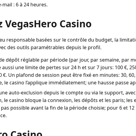
e-mail : 6 à 24 heures.
z VegasHero Casino
u responsable basées sur le contrôle du budget, la limitatio
c des outils paramétrables depuis le profil.
 dépôt réglable par période (par jour, par semaine, par mois
 aussi une limite de pertes sur 24 h et sur 7 jours: 100 €, 25
€, 20 €. Un plafond de session peut être fixé en minutes: 30,
ée, le casino l’applique immédiatement; une hausse passe apr
une auto-exclusion depuis le compte ou via le support, avec d
, le casino bloque la connexion, les dépôts et les paris; les
pas possible avant la fin de la période choisie; pour 6 et 
ce.
ro Casino