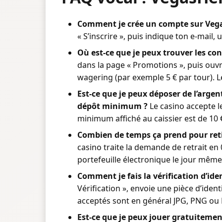
Comment je crée un compte sur Vegas
« S’inscrire », puis indique ton e‑mail,
Où est-ce que je peux trouver les co
dans la page « Promotions », puis ouvr
wagering (par exemple 5 € par tour). Le
Est-ce que je peux déposer de l’argen
dépôt minimum ?
Le casino accepte le
minimum affiché au caissier est de 10 
Combien de temps ça prend pour reti
casino traite la demande de retrait en
portefeuille électronique le jour même,
Comment je fais la vérification d’i
Vérification », envoie une pièce d’iden
acceptés sont en général JPG, PNG ou 
Est-ce que je peux jouer gratuiteme