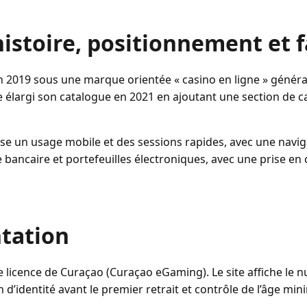
istoire, positionnement et f
 2019 sous une marque orientée « casino en ligne » généra
ite élargi son catalogue en 2021 en ajoutant une section de 
 un usage mobile et des sessions rapides, avec une navigati
e bancaire et portefeuilles électroniques, avec une prise en c
tation
licence de Curaçao (Curaçao eGaming). Le site affiche le n
n d’identité avant le premier retrait et contrôle de l’âge mi