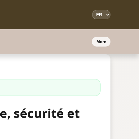
More
e, sécurité et