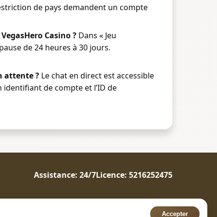
restriction de pays demandent un compte
r VegasHero Casino ?
Dans « Jeu
pause de 24 heures à 30 jours.
n attente ?
Le chat en direct est accessible
n identifiant de compte et l’ID de
Assistance: 24/7
Licence: 5216252475
Accepter