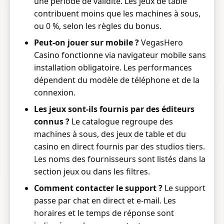
une période de validité. Les jeux de table
contribuent moins que les machines à sous,
ou 0 %, selon les règles du bonus.
Peut-on jouer sur mobile ?
VegasHero
Casino fonctionne via navigateur mobile sans
installation obligatoire. Les performances
dépendent du modèle de téléphone et de la
connexion.
Les jeux sont-ils fournis par des éditeurs
connus ?
Le catalogue regroupe des
machines à sous, des jeux de table et du
casino en direct fournis par des studios tiers.
Les noms des fournisseurs sont listés dans la
section jeux ou dans les filtres.
Comment contacter le support ?
Le support
passe par chat en direct et e-mail. Les
horaires et le temps de réponse sont