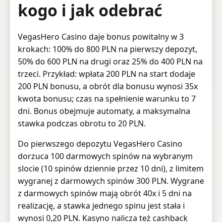
kogo i jak odebrać
VegasHero Casino daje bonus powitalny w 3
krokach: 100% do 800 PLN na pierwszy depozyt,
50% do 600 PLN na drugi oraz 25% do 400 PLN na
trzeci. Przykład: wpłata 200 PLN na start dodaje
200 PLN bonusu, a obrót dla bonusu wynosi 35x
kwota bonusu; czas na spełnienie warunku to 7
dni. Bonus obejmuje automaty, a maksymalna
stawka podczas obrotu to 20 PLN.
Do pierwszego depozytu VegasHero Casino
dorzuca 100 darmowych spinów na wybranym
slocie (10 spinów dziennie przez 10 dni), z limitem
wygranej z darmowych spinów 300 PLN. Wygrane
z darmowych spinów mają obrót 40x i 5 dni na
realizację, a stawka jednego spinu jest stała i
wynosi 0,20 PLN. Kasyno nalicza też cashback