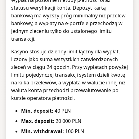
statusu weryfikacji konta. Depozyt kartą
bankową ma wyższy próg minimalny niż przelew
bankowy, a wypłaty na e-portfele przechodzą w
jednym zleceniu tylko do ustalonego limitu
transakcji.
Kasyno stosuje dzienny limit łączny dla wypłat,
liczony jako suma wszystkich zatwierdzonych
zleceń w ciągu 24 godzin. Przy wypłatach powyżej
limitu pojedynczej transakcji system dzieli kwotę
na kilka przelewów, a wypłata w walucie innej niż
waluta konta przechodzi przewalutowanie po
kursie operatora płatności.
Min. deposit:
40 PLN
Max. deposit:
20 000 PLN
Min. withdrawal:
100 PLN