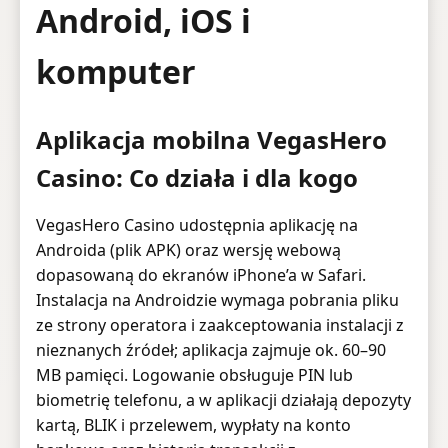
Android, iOS i
komputer
Aplikacja mobilna VegasHero
Casino: Co działa i dla kogo
VegasHero Casino udostępnia aplikację na
Androida (plik APK) oraz wersję webową
dopasowaną do ekranów iPhone’a w Safari.
Instalacja na Androidzie wymaga pobrania pliku
ze strony operatora i zaakceptowania instalacji z
nieznanych źródeł; aplikacja zajmuje ok. 60–90
MB pamięci. Logowanie obsługuje PIN lub
biometrię telefonu, a w aplikacji działają depozyty
kartą, BLIK i przelewem, wypłaty na konto