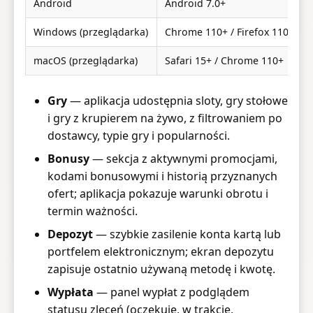
Android
Android 7.0+
Windows (przeglądarka)
Chrome 110+ / Firefox 110+ / E
macOS (przeglądarka)
Safari 15+ / Chrome 110+
Gry
— aplikacja udostępnia sloty, gry stołowe
i gry z krupierem na żywo, z filtrowaniem po
dostawcy, typie gry i popularności.
Bonusy
— sekcja z aktywnymi promocjami,
kodami bonusowymi i historią przyznanych
ofert; aplikacja pokazuje warunki obrotu i
termin ważności.
Depozyt
— szybkie zasilenie konta kartą lub
portfelem elektronicznym; ekran depozytu
zapisuje ostatnio używaną metodę i kwotę.
Wypłata
— panel wypłat z podglądem
statusu zleceń (oczekuje, w trakcie,