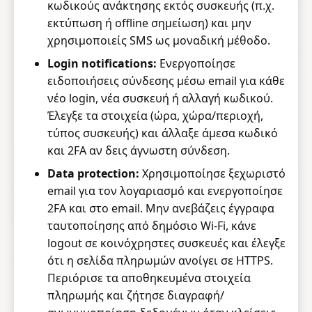
κωδικούς ανάκτησης εκτός συσκευής (π.χ.
εκτύπωση ή offline σημείωση) και μην
χρησιμοποιείς SMS ως μοναδική μέθοδο.
Login notifications:
Ενεργοποίησε
ειδοποιήσεις σύνδεσης μέσω email για κάθε
νέο login, νέα συσκευή ή αλλαγή κωδικού.
Έλεγξε τα στοιχεία (ώρα, χώρα/περιοχή,
τύπος συσκευής) και άλλαξε άμεσα κωδικό
και 2FA αν δεις άγνωστη σύνδεση.
Data protection:
Χρησιμοποίησε ξεχωριστό
email για τον λογαριασμό και ενεργοποίησε
2FA και στο email. Μην ανεβάζεις έγγραφα
ταυτοποίησης από δημόσιο Wi‑Fi, κάνε
logout σε κοινόχρηστες συσκευές και έλεγξε
ότι η σελίδα πληρωμών ανοίγει σε HTTPS.
Περιόρισε τα αποθηκευμένα στοιχεία
πληρωμής και ζήτησε διαγραφή/