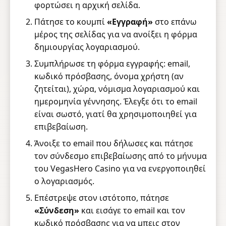
φορτώσει η αρχική σελίδα.
Πάτησε το κουμπί
«Εγγραφή»
στο επάνω
μέρος της σελίδας για να ανοίξει η φόρμα
δημιουργίας λογαριασμού.
Συμπλήρωσε τη φόρμα εγγραφής: email,
κωδικό πρόσβασης, όνομα χρήστη (αν
ζητείται), χώρα, νόμισμα λογαριασμού και
ημερομηνία γέννησης. Έλεγξε ότι το email
είναι σωστό, γιατί θα χρησιμοποιηθεί για
επιβεβαίωση.
Άνοιξε το email που δήλωσες και πάτησε
τον σύνδεσμο επιβεβαίωσης από το μήνυμα
του VegasHero Casino για να ενεργοποιηθεί
ο λογαριασμός.
Επέστρεψε στον ιστότοπο, πάτησε
«Σύνδεση»
και εισάγε το email και τον
κωδικό πρόσβασης για να μπεις στον