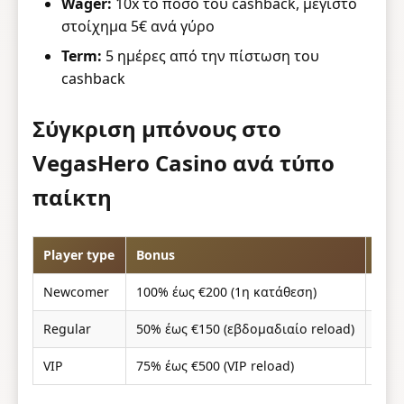
Wager:
10x το ποσό του cashback, μέγιστο
στοίχημα 5€ ανά γύρο
Term:
5 ημέρες από την πίστωση του
cashback
Σύγκριση μπόνους στο
VegasHero Casino ανά τύπο
παίκτη
Player type
Bonus
Wag
Newcomer
100% έως €200 (1η κατάθεση)
35x 
Regular
50% έως €150 (εβδομαδιαίο reload)
30x 
VIP
75% έως €500 (VIP reload)
25x 