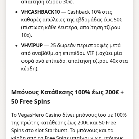
απαίτηση τζίρου 30x).
VHCASHBACK10
— Cashback 10% στις
καθαρές απώλειες της εβδομάδας έως 50€
(πίστωση κάθε Δευτέρα, απαίτηση τζίρου
10x).
VHVIPUP
— 25 δωρεάν περιστροφές μετά
από αναβάθμιση επιπέδου VIP (ισχύει μία
φορά ανά επίπεδο, απαίτηση τζίρου 40x στα
κέρδη).
Μπόνους Κατάθεσης 100% έως 200€ +
50 Free Spins
Το VegasHero Casino δίνει μπόνους ίσο με 100%
της πρώτης κατάθεσης έως 200€ και 50 Free
Spins στο slot Starburst. Το μπόνους και τα
κέρδη από τα Free Spins μπαίνουν ως μπόνους