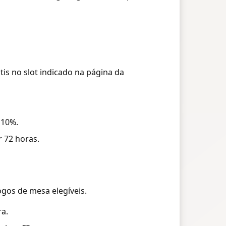
is no slot indicado na página da
 10%.
r 72 horas.
ogos de mesa elegíveis.
ra.