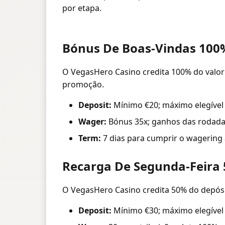
por etapa.
Bónus De Boas-Vindas 100%
O VegasHero Casino credita 100% do valor d
promoção.
Deposit:
Mínimo €20; máximo elegível 
Wager:
Bónus 35x; ganhos das rodadas 
Term:
7 dias para cumprir o wagering a
Recarga De Segunda-Feira 
O VegasHero Casino credita 50% do depósito
Deposit:
Mínimo €30; máximo elegível 