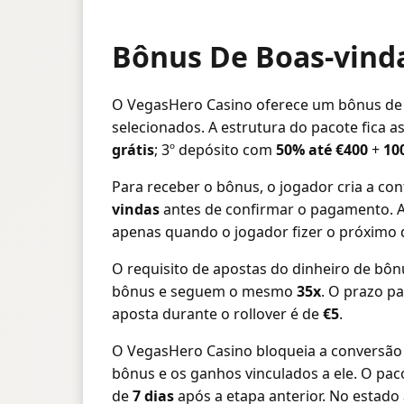
Bônus De Boas-vind
O VegasHero Casino oferece um bônus de 
selecionados. A estrutura do pacote fica 
grátis
; 3º depósito com
50% até €400
+
10
Para receber o bônus, o jogador cria a con
vindas
antes de confirmar o pagamento. As
apenas quando o jogador fizer o próximo d
O requisito de apostas do dinheiro de bô
bônus e seguem o mesmo
35x
. O prazo pa
aposta durante o rollover é de
€5
.
O VegasHero Casino bloqueia a conversão d
bônus e os ganhos vinculados a ele. O paco
de
7 dias
após a etapa anterior. No estado 