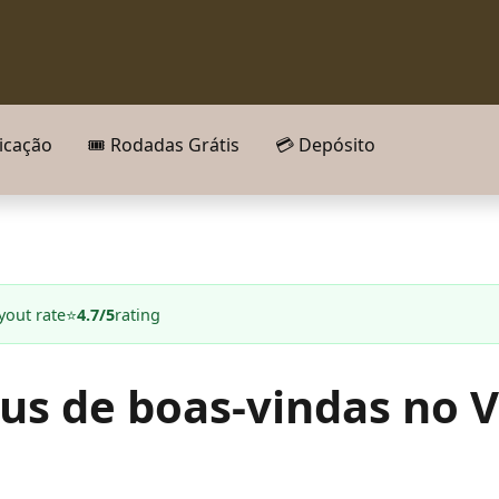
licação
🎟️ Rodadas Grátis
💳 Depósito
yout rate
⭐
4.7/5
rating
us de boas-vindas no 