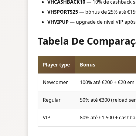
VHCASHBACK10
— 10% de cashback sem
VHSPORTS25
— bónus de 25% até €150
VHVIPUP
— upgrade de nível VIP após 
Tabela De Comparaç
Player type
Bonus
Newcomer
100% até €200 + €20 em
Regular
50% até €300 (reload se
VIP
80% até €1.500 + cashba