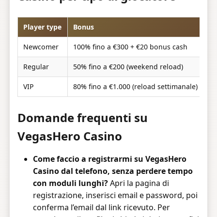
Player type
Bonus
Newcomer
100% fino a €300 + €20 bonus cash
Regular
50% fino a €200 (weekend reload)
VIP
80% fino a €1.000 (reload settimanale) + c
Domande frequenti su
VegasHero Casino
Come faccio a registrarmi su VegasHero
Casino dal telefono, senza perdere tempo
con moduli lunghi?
Apri la pagina di
registrazione, inserisci email e password, poi
conferma l’email dal link ricevuto. Per