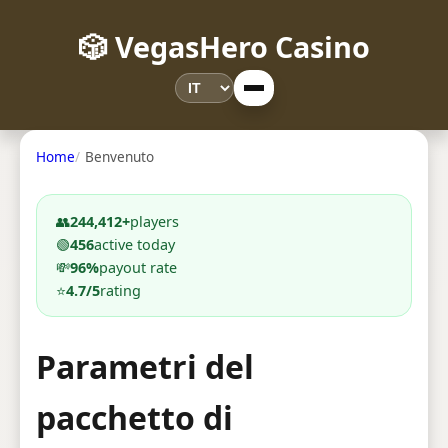
🎲 VegasHero Casino
Home
Benvenuto
👥
244,412+
players
🟢
456
active today
💸
96%
payout rate
⭐
4.7/5
rating
Parametri del
pacchetto di