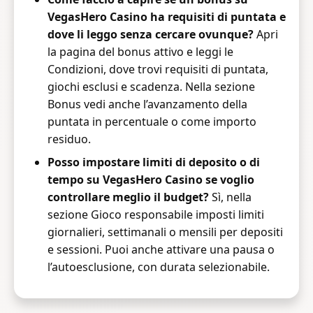
VegasHero Casino ha requisiti di puntata e
dove li leggo senza cercare ovunque?
Apri
la pagina del bonus attivo e leggi le
Condizioni, dove trovi requisiti di puntata,
giochi esclusi e scadenza. Nella sezione
Bonus vedi anche l’avanzamento della
puntata in percentuale o come importo
residuo.
Posso impostare limiti di deposito o di
tempo su VegasHero Casino se voglio
controllare meglio il budget?
Sì, nella
sezione Gioco responsabile imposti limiti
giornalieri, settimanali o mensili per depositi
e sessioni. Puoi anche attivare una pausa o
l’autoesclusione, con durata selezionabile.