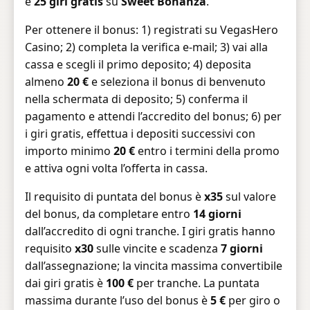
e
25 giri gratis
su
Sweet Bonanza
.
Per ottenere il bonus: 1) registrati su VegasHero
Casino; 2) completa la verifica e-mail; 3) vai alla
cassa e scegli il primo deposito; 4) deposita
almeno
20 €
e seleziona il bonus di benvenuto
nella schermata di deposito; 5) conferma il
pagamento e attendi l’accredito del bonus; 6) per
i giri gratis, effettua i depositi successivi con
importo minimo
20 €
entro i termini della promo
e attiva ogni volta l’offerta in cassa.
Il requisito di puntata del bonus è
x35
sul valore
del bonus, da completare entro
14 giorni
dall’accredito di ogni tranche. I giri gratis hanno
requisito
x30
sulle vincite e scadenza
7 giorni
dall’assegnazione; la vincita massima convertibile
dai giri gratis è
100 €
per tranche. La puntata
massima durante l’uso del bonus è
5 €
per giro o