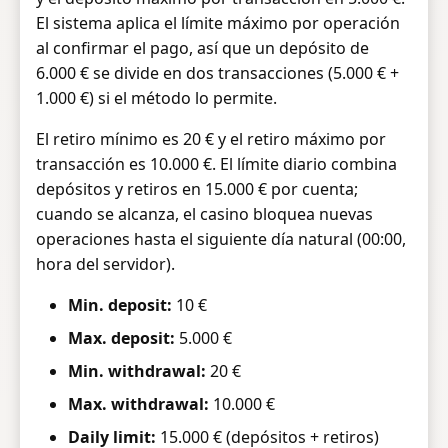
El sistema aplica el límite máximo por operación
al confirmar el pago, así que un depósito de
6.000 € se divide en dos transacciones (5.000 € +
1.000 €) si el método lo permite.
El retiro mínimo es 20 € y el retiro máximo por
transacción es 10.000 €. El límite diario combina
depósitos y retiros en 15.000 € por cuenta;
cuando se alcanza, el casino bloquea nuevas
operaciones hasta el siguiente día natural (00:00,
hora del servidor).
Min. deposit:
10 €
Max. deposit:
5.000 €
Min. withdrawal:
20 €
Max. withdrawal:
10.000 €
Daily limit:
15.000 € (depósitos + retiros)