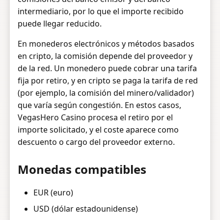
intermediario, por lo que el importe recibido
puede llegar reducido.
En monederos electrónicos y métodos basados
en cripto, la comisión depende del proveedor y
de la red. Un monedero puede cobrar una tarifa
fija por retiro, y en cripto se paga la tarifa de red
(por ejemplo, la comisión del minero/validador)
que varía según congestión. En estos casos,
VegasHero Casino procesa el retiro por el
importe solicitado, y el coste aparece como
descuento o cargo del proveedor externo.
Monedas compatibles
EUR (euro)
USD (dólar estadounidense)