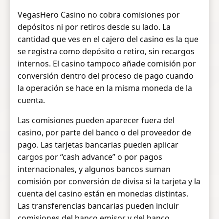
VegasHero Casino no cobra comisiones por
depósitos ni por retiros desde su lado. La
cantidad que ves en el cajero del casino es la que
se registra como depósito o retiro, sin recargos
internos. El casino tampoco añade comisión por
conversión dentro del proceso de pago cuando
la operación se hace en la misma moneda de la
cuenta.
Las comisiones pueden aparecer fuera del
casino, por parte del banco o del proveedor de
pago. Las tarjetas bancarias pueden aplicar
cargos por “cash advance” o por pagos
internacionales, y algunos bancos suman
comisión por conversión de divisa si la tarjeta y la
cuenta del casino están en monedas distintas.
Las transferencias bancarias pueden incluir
comisiones del banco emisor y del banco