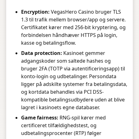
Encryption:
VegasHero Casino bruger TLS
1.3 til trafik mellem browser/app og servere.
Certifikatet kører med 256-bit kryptering, og
forbindelsen håndhæver HTTPS på login,
kasse og betalingsflow.
Data protection:
Kasinoet gemmer
adgangskoder som saltede hashes og
bruger 2FA (TOTP via autentificeringsapp) til
konto-login og udbetalinger. Persondata
ligger på adskilte systemer fra betalingsdata,
og kortdata behandles via PCI DSS-
kompatible betalingsudbydere uden at blive
lagret i kasinoets egne databaser.
Game fairness:
RNG-spil kører med
certificeret tilfældighedstest, og
udbetalingsprocenter (RTP) følger