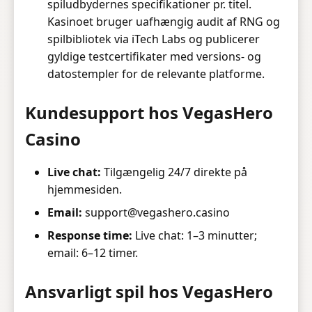
spiludbydernes specifikationer pr. titel.
Kasinoet bruger uafhængig audit af RNG og
spilbibliotek via iTech Labs og publicerer
gyldige testcertifikater med versions- og
datostempler for de relevante platforme.
Kundesupport hos VegasHero
Casino
Live chat:
Tilgængelig 24/7 direkte på
hjemmesiden.
Email:
support@vegashero.casino
Response time:
Live chat: 1–3 minutter;
email: 6–12 timer.
Ansvarligt spil hos VegasHero