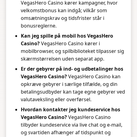
VegasHero Casino kører kampagner, hvor
velkomstbonus kan indgå; vilkår som
omsætningskrav og tidsfrister står i
bonusreglerne.
Kan jeg spille på mobil hos VegasHero
Casino?
VegasHero Casino kører i
mobilbrowser, og spilbiblioteket tilpasser sig
skærmstørrelsen uden separat app.
Er der gebyrer på ind- og udbetalinger hos
VegasHero Casino?
VegasHero Casino kan
opkræve gebyrer i særlige tilfælde, og din
betalingsudbyder kan tage egne gebyrer ved
valutaveksling eller overførsel.
Hvordan kontakter jeg kundeservice hos
VegasHero Casino?
VegasHero Casino
tilbyder kundeservice via live chat og e-mail,
og svartiden afhænger af tidspunkt og