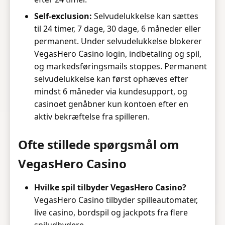
Self-exclusion:
Selvudelukkelse kan sættes
til 24 timer, 7 dage, 30 dage, 6 måneder eller
permanent. Under selvudelukkelse blokerer
VegasHero Casino login, indbetaling og spil,
og markedsføringsmails stoppes. Permanent
selvudelukkelse kan først ophæves efter
mindst 6 måneder via kundesupport, og
casinoet genåbner kun kontoen efter en
aktiv bekræftelse fra spilleren.
Ofte stillede spørgsmål om
VegasHero Casino
Hvilke spil tilbyder VegasHero Casino?
VegasHero Casino tilbyder spilleautomater,
live casino, bordspil og jackpots fra flere
spiludbydere.