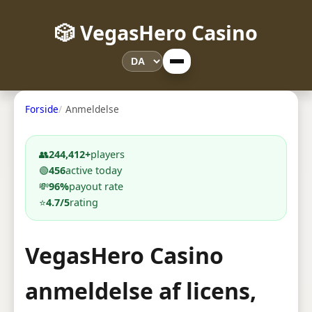
🎲 VegasHero Casino
Forside
Anmeldelse
👥
244,412+
players
🟢
456
active today
💸
96%
payout rate
⭐
4.7/5
rating
VegasHero Casino
anmeldelse af licens,