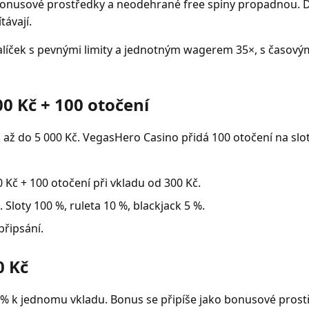
 bonusové prostředky a neodehrané free spiny propadnou. D
távají.
alíček s pevnými limity a jednotným wagerem 35×, s časovým
0 Kč + 100 otočení
 až do 5 000 Kč. VegasHero Casino přidá 100 otočení na sl
 Kč + 100 otočení při vkladu od 300 Kč.
 Sloty 100 %, ruleta 10 %, blackjack 5 %.
připsání.
0 Kč
 k jednomu vkladu. Bonus se připíše jako bonusové prostře