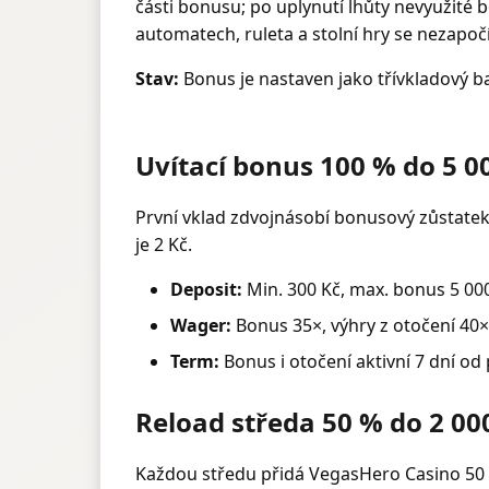
části bonusu; po uplynutí lhůty nevyužité
automatech, ruleta a stolní hry se nezapočí
Stav:
Bonus je nastaven jako třívkladový b
Uvítací bonus 100 % do 5 00
První vklad zdvojnásobí bonusový zůstatek
je 2 Kč.
Deposit:
Min. 300 Kč, max. bonus 5 000
Wager:
Bonus 35×, výhry z otočení 40×.
Term:
Bonus i otočení aktivní 7 dní od 
Reload středa 50 % do 2 00
Každou středu přidá VegasHero Casino 50 %