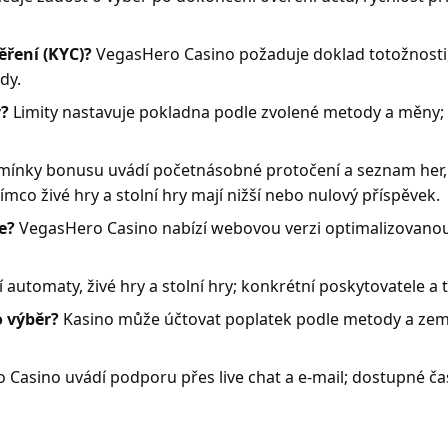
ěření (KYC)?
VegasHero Casino požaduje doklad totožnosti, 
dy.
y?
Limity nastavuje pokladna podle zvolené metody a měny; 
ínky bonusu uvádí početnásobné protočení a seznam her, k
tímco živé hry a stolní hry mají nižší nebo nulový příspěvek.
e?
VegasHero Casino nabízí webovou verzi optimalizovanou p
 automaty, živé hry a stolní hry; konkrétní poskytovatele a t
o výběr?
Kasino může účtovat poplatek podle metody a země
Casino uvádí podporu přes live chat a e-mail; dostupné ča