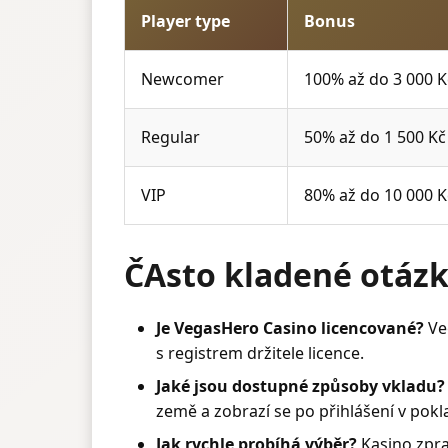
Player type
Bonus
Newcomer
100% až do 3 000 Kč
Regular
50% až do 1 500 Kč
VIP
80% až do 10 000 K
ČAsto kladené otázk
Je VegasHero Casino licencované?
Veg
s registrem držitele licence.
Jaké jsou dostupné způsoby vkladu?
země a zobrazí se po přihlášení v pokl
Jak rychle probíhá výběr?
Kasino zpra