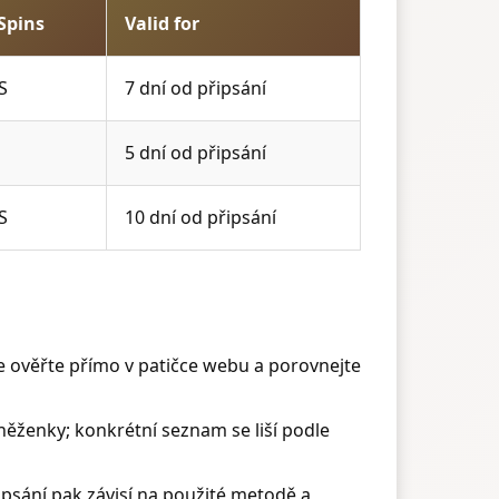
Spins
Valid for
S
7 dní od připsání
5 dní od připsání
S
10 dní od připsání
e ověřte přímo v patičce webu a porovnejte
něženky; konkrétní seznam se liší podle
ipsání pak závisí na použité metodě a