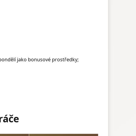
 pondělí jako bonusové prostředky;
ráče