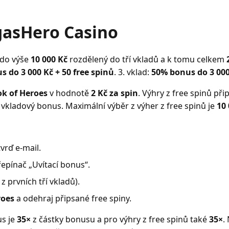
gasHero Casino
 do výše
10 000 Kč
rozdělený do tří vkladů a k tomu celkem
 do 3 000 Kč + 50 free spinů
. 3. vklad:
50% bonus do 3 000 
k of Heroes
v hodnotě
2 Kč za spin
. Výhry z free spinů př
vkladový bonus. Maximální výběr z výher z free spinů je
10 
vrď e-mail.
řepínač „Uvítací bonus“.
z prvních tří vkladů).
roes
a odehraj připsané free spiny.
us je
35×
z částky bonusu a pro výhry z free spinů také
35×
.